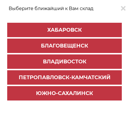
Выберите ближайший к Вам склад
0
0
ХАБАРОВСК
Версия для
Aa
БЛАГОВЕЩЕНСК
слабовидящих
ВЛАДИВОСТОК
КАТАЛОГ
Хабаровск
ТОВАРОВ
ПЕТРОПАВЛОВСК-КАМЧАТСКИЙ
Мебельная фурнитура
>
Крепёж и заглушки
>
Евровинты, эксцентрики
ЮЖНО-САХАЛИНСК
евровинт 6,3*13 (5000)(круглая)