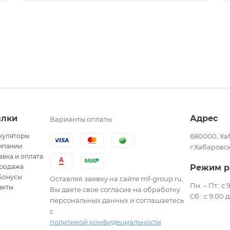
ылки
Адрес
Варианты оплаты
куляторы
680000, Ха
мпании
г.Хабаровск
авка и оплата
родажа
Режим р
Бонусы
Оставляя заявку на сайте mf-group.ru,
Пн. – Пт.: с
акты
Вы даете свое согласие на обработку
Сб.: с 9:00 
персональных данных и соглашаетесь
с
политикой конфидециальности