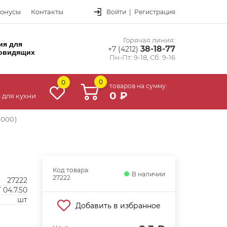
онусы
Контакты
Войти
|
Регистрация
Горячая линия:
ия для
38-18-77
+7 (4212)
овидящих
Пн-Пт: 9-18, Сб: 9-16
0
0
товаров на сумму:
0 ₽
 для кухни
2000)
Код товара:
В наличии
27222
27222
 04.7.50
шт
Добавить в избранное