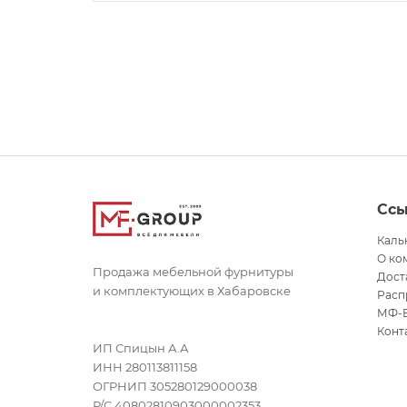
Сс
Каль
О ко
Продажа мебельной фурнитуры
Дост
и комплектующих в Хабаровске
Расп
МФ-
Конт
ИП Спицын А.А
ИНН 280113811158
ОГРНИП 305280129000038
Р/С 40802810903000002353