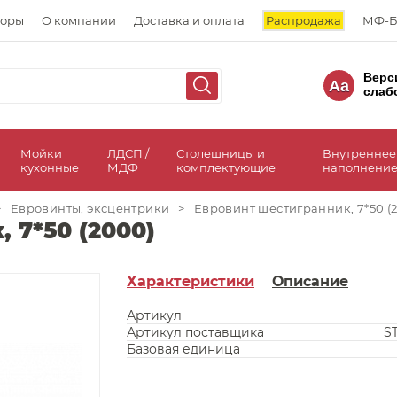
торы
О компании
Доставка и оплата
Распродажа
МФ-Б
Верс
Aa
слаб
а
Мойки
ЛДСП /
Столешницы и
Внутреннее
кухонные
МДФ
комплектующие
наполнение
>
Евровинты, эксцентрики
>
Евровинт шестигранник, 7*50 (
 7*50 (2000)
Характеристики
Описание
Артикул
Артикул поставщика
ST
Базовая единица