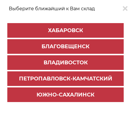
Выберите ближайший к Вам склад
0
0
ХАБАРОВСК
Версия для
Aa
БЛАГОВЕЩЕНСК
слабовидящих
ВЛАДИВОСТОК
КАТАЛОГ
Хабаровск
ТОВАРОВ
ПЕТРОПАВЛОВСК-КАМЧАТСКИЙ
Мебельная фурнитура
>
Крепёж и заглушки
>
Евровинты, эксцентрики
ЮЖНО-САХАЛИНСК
Евровинт шестигранник, 7*70 ( длин.заглушка)
(1500)