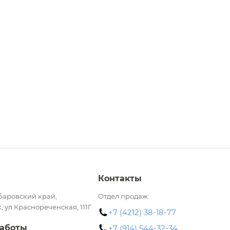
Контакты
баровский край,
Отдел продаж:
, ул.Краснореченская, 111Г
+7 (4212) 38-18-77
аботы
+7 (914) 544-32-34