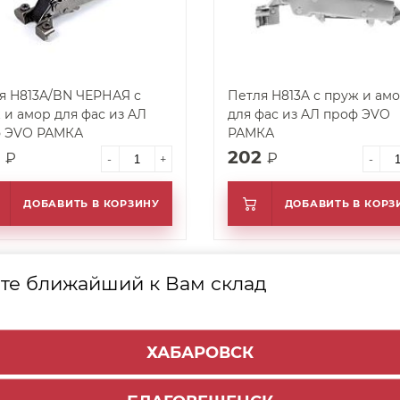
я H813A/BN ЧЕРНАЯ с
Петля H813A с пруж и ам
ор для фас из AЛ
для фас из AЛ проф ЭVO
 ЭVO РАМКА
РАМКА
2
202
₽
₽
-
+
-
ДОБАВИТЬ В КОРЗИНУ
ДОБАВИТЬ В КОРЗ
винка
те ближайший к Вам склад
арт. 37280
ХАБАРОВСК