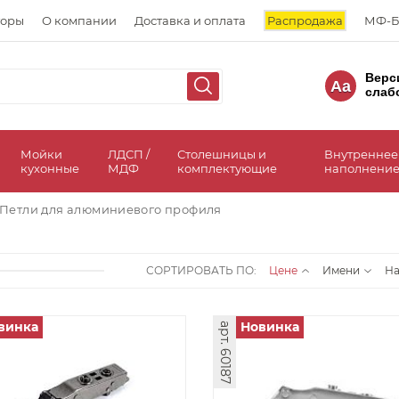
торы
О компании
Доставка и оплата
Распродажа
МФ-Б
Верс
Aa
слаб
а
Мойки
ЛДСП /
Столешницы и
Внутреннее
кухонные
МДФ
комплектующие
наполнение
Петли для алюминиевого профиля
СОРТИРОВАТЬ ПО:
Цене
Имени
Н
винка
Новинка
арт. 60187