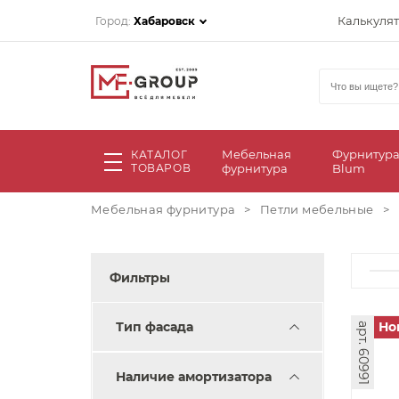
Калькуля
Город:
Хабаровск
Мебельная
Фурнитур
КАТАЛОГ
ТОВАРОВ
фурнитура
Blum
Мебельная фурнитура
>
Петли мебельные
>
Фильтры
Тип фасада
Но
арт. 60991
Наличие амортизатора