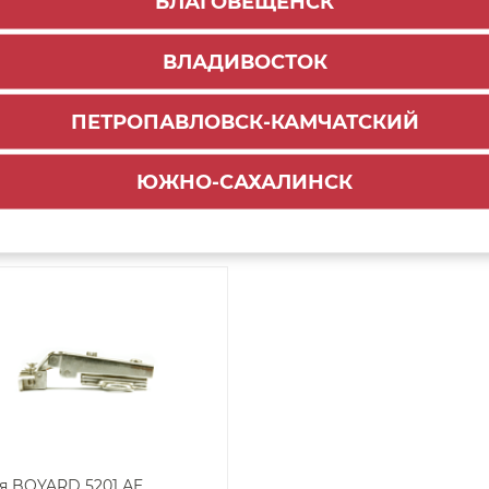
БЛАГОВЕЩЕНСК
я H913A без пруж и амор
Петля с довод. H661A/1912
ВЛАДИВОСТОК
фас из AЛ пр ЭVO ПУШ
фасадов из AL профиля
КА
ВЫВОД
ПЕТРОПАВЛОВСК-КАМЧАТСКИЙ
4
93
₽
₽
-
+
-
ЮЖНО-САХАЛИНСК
ДОБАВИТЬ В КОРЗИНУ
ДОБАВИТЬ В КОРЗ
я BOYARD 5201 АE