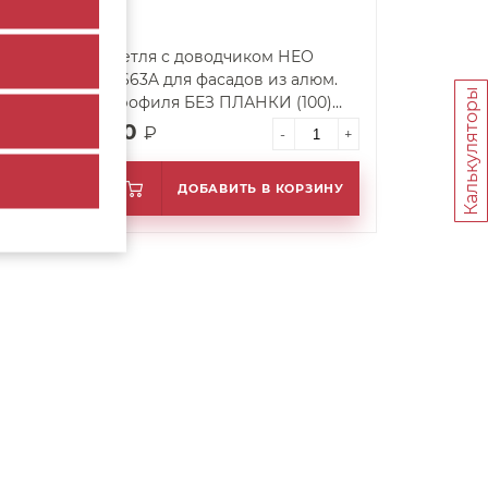
 для
Петля с доводчиком НЕО
H663A для фасадов из алюм.
Калькуляторы
профиля БЕЗ ПЛАНКИ (100)
ВЫВОД
90
₽
+
-
+
ИНУ
ДОБАВИТЬ В КОРЗИНУ