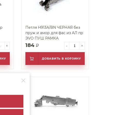
ор
Петля H913A/BN ЧЕРНАЯ без
пруж и амор для фас из АЛ пр
ЭVO ПУШ РАМКА
184
₽
+
-
+
ИНУ
ДОБАВИТЬ В КОРЗИНУ
арт. 61115