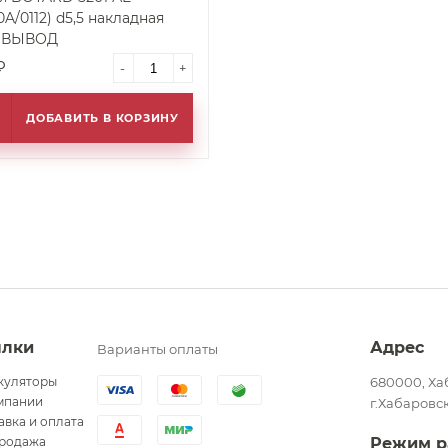
A/0112) d5,5 накладная
) ВЫВОД
₽
-
+
ДОБАВИТЬ В КОРЗИНУ
ылки
Адрес
Варианты оплаты
куляторы
680000, Ха
мпании
г.Хабаровск
авка и оплата
родажа
Режим р