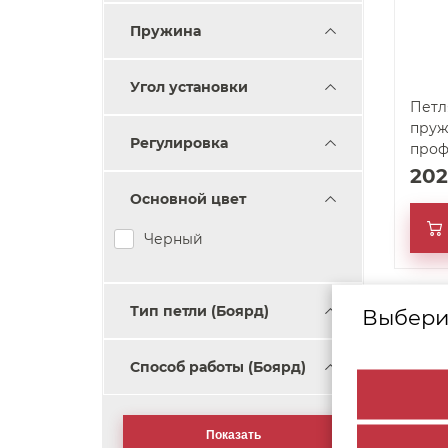
Пружина
Угол установки
Петл
пруж и ам
Регулировка
проф
20
Основной цвет
Черный
Тип петли (Боярд)
Но
Выбери
арт. 60190
Способ работы (Боярд)