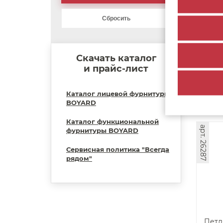
Петл
для 
РАМ
Скачать каталог
18
и прайс-лист
Каталог лицевой фурнитуры
BOYARD
Каталог функциональной
арт. 26287
фурнитуры BOYARD
Сервисная политика "Всегда
рядом"
Петл