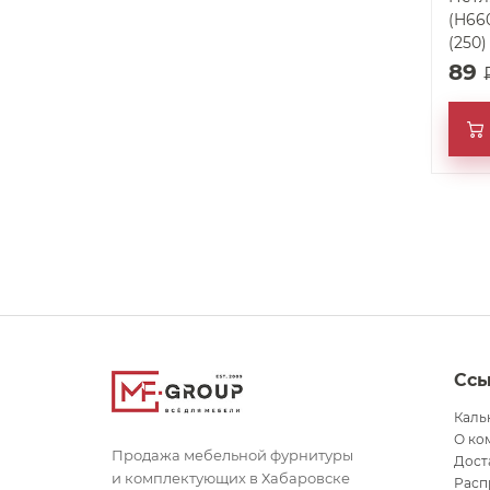
(H660
(250
89
Сс
Каль
О ко
Продажа мебельной фурнитуры
Дост
и комплектующих в Хабаровске
Расп