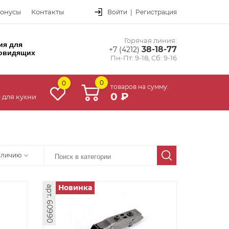
онусы
Контакты
Войти
|
Регистрация
Горячая линия:
ия для
38-18-77
+7 (4212)
овидящих
Пн-Пт: 9-18, Сб: 9-16
0
0
товаров на сумму:
0 ₽
 для кухни
аличию
Новинка
арт. 60990