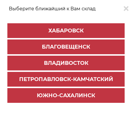
Выберите ближайший к Вам склад
0
0
ХАБАРОВСК
Версия для
Aa
БЛАГОВЕЩЕНСК
слабовидящих
ВЛАДИВОСТОК
КАТАЛОГ
Хабаровск
ТОВАРОВ
ПЕТРОПАВЛОВСК-КАМЧАТСКИЙ
Мебельная фурнитура
>
Ящики и направляющие
>
Направляющие шариковые
ЮЖНО-САХАЛИНСК
Направляющие шариковые ПУШ+ОПЕН, 550мм