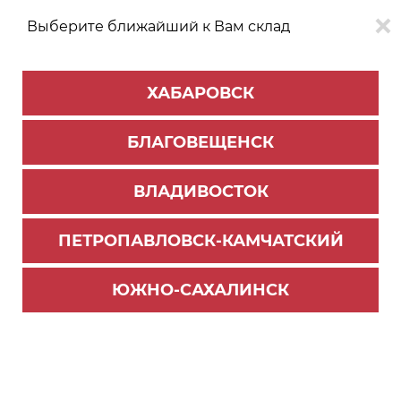
Выберите ближайший к Вам склад
0
0
ХАБАРОВСК
Версия для
Aa
БЛАГОВЕЩЕНСК
слабовидящих
ВЛАДИВОСТОК
КАТАЛОГ
Хабаровск
ТОВАРОВ
ПЕТРОПАВЛОВСК-КАМЧАТСКИЙ
Мебельная фурнитура
>
Ящики и направляющие
>
Направляющие шариковые
ЮЖНО-САХАЛИНСК
Направляющие шариковые с доводчиком 350м
м (15) ВЫВОД