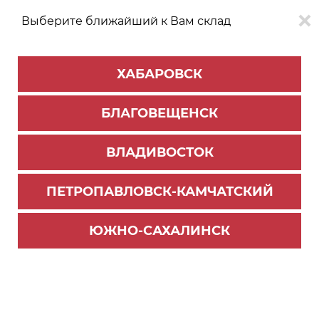
Выберите ближайший к Вам склад
0
0
ХАБАРОВСК
Версия для
Aa
БЛАГОВЕЩЕНСК
слабовидящих
ВЛАДИВОСТОК
КАТАЛОГ
Хабаровск
ТОВАРОВ
ПЕТРОПАВЛОВСК-КАМЧАТСКИЙ
Мебельная фурнитура
>
Ящики и направляющие
>
Направляющие шариковые
ЮЖНО-САХАЛИНСК
Направляющие шариковые с доводчиком 500
мм (15) ВЫВОД