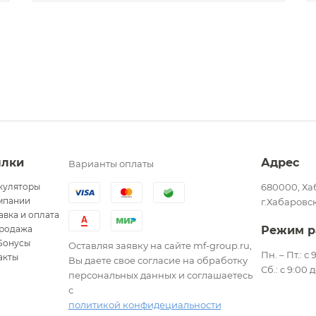
ылки
Адрес
Варианты оплаты
куляторы
680000, Ха
мпании
г.Хабаровск
авка и оплата
родажа
Режим р
Бонусы
Оставляя заявку на сайте mf-group.ru,
Пн. – Пт.: с
акты
Вы даете свое согласие на обработку
Сб.: с 9:00 
персональных данных и соглашаетесь
с
политикой конфидециальности