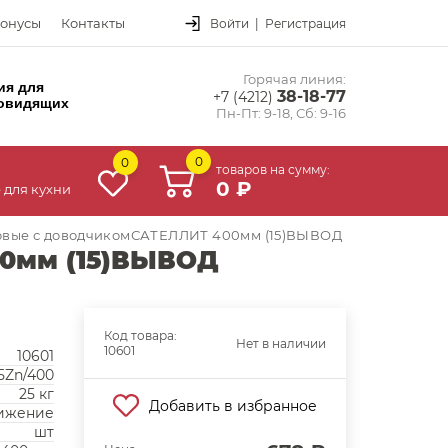
онусы
Контакты
Войти
|
Регистрация
Горячая линия:
ия для
38-18-77
+7 (4212)
овидящих
Пн-Пт: 9-18, Сб: 9-16
0
0
товаров на сумму:
0 ₽
 для кухни
вые с доводчикомСАТЕЛЛИТ 400мм (15)ВЫВОД
0мм (15)ВЫВОД
Код товара:
Нет в наличии
10601
10601
5Zn/400
25 кг
Добавить в избранное
ижение
шт