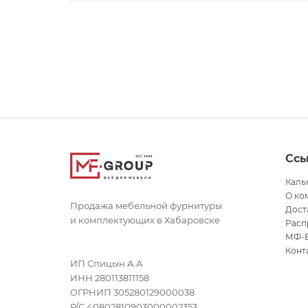
Сс
Каль
О ко
Продажа мебельной фурнитуры
Дост
и комплектующих в Хабаровске
Расп
МФ-
Конт
ИП Спицын А.А
ИНН 280113811158
ОГРНИП 305280129000038
Р/С 40802810903000002353