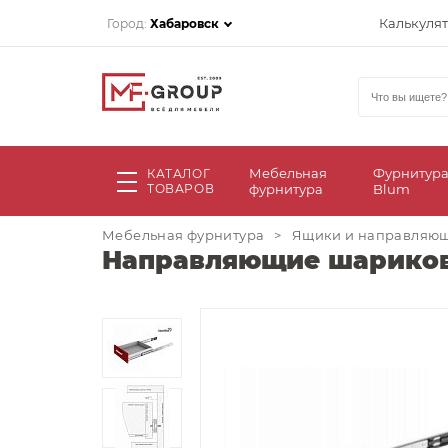
Калькуля
Город:
Хабаровск
Мебельная
Фурнитур
КАТАЛОГ
ТОВАРОВ
фурнитура
Blum
Мебельная фурнитура
>
Ящики и направляю
Направляющие шариков