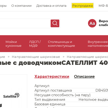
торы
О компании
Доставка и оплата
Распродажа
МФ-Б
Верс
Aa
слаб
а
Мойки
ЛДСП /
Столешницы и
Внутреннее
кухонные
МДФ
комплектующие
наполнение
щие
>
Направляющие шариковые
>
Направляющие шарико
ые с доводчикомСАТЕЛЛИТ 40
Характеристики
Описание
Артикул
Артикул поставщика
DB450
Несущая способность (на пару)
Тип выдвижения
Неполное выдв
Базовая единица