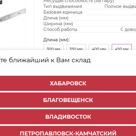
Несущая способность (на пару)
Тип выдвижения
Полное выдв
Базовая единица
Длина (мм)
Ширина (мм)
Способ работы
С дов
Длина (мм):
300 мм
350 мм
400 мм
450 мм
те ближайший к Вам склад
500 мм
550 мм
ХАБАРОВСК
БЛАГОВЕЩЕНСК
ВЛАДИВОСТОК
ПЕТРОПАВЛОВСК-КАМЧАТСКИЙ