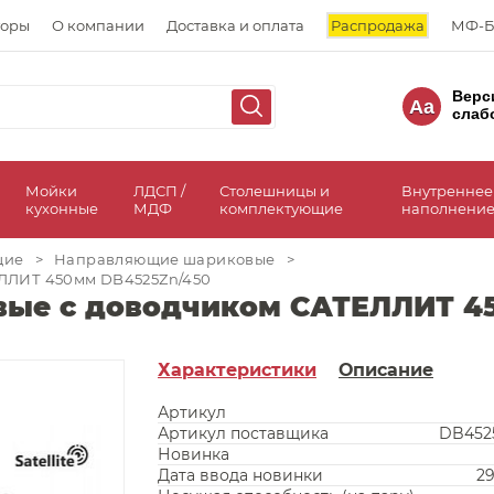
торы
О компании
Доставка и оплата
Распродажа
МФ-Б
Верс
Aa
слаб
а
Мойки
ЛДСП /
Столешницы и
Внутреннее
кухонные
МДФ
комплектующие
наполнение
щие
>
Направляющие шариковые
>
ЛЛИТ 450мм DB4525Zn/450
ые с доводчиком САТЕЛЛИТ 45
Характеристики
Описание
Артикул
Артикул поставщика
DB452
Новинка
Дата ввода новинки
29