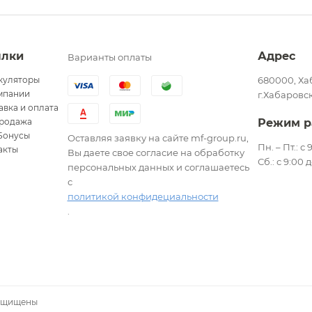
ылки
Адрес
Варианты оплаты
куляторы
680000, Ха
мпании
г.Хабаровск
авка и оплата
родажа
Режим р
Бонусы
Оставляя заявку на сайте mf-group.ru,
Пн. – Пт.: с
акты
Вы даете свое согласие на обработку
Сб.: с 9:00 
персональных данных и соглашаетесь
с
политикой конфидециальности
.
защищены