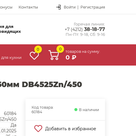
онусы
Контакты
Войти
|
Регистрация
Горячая линия:
ия для
38-18-77
+7 (4212)
овидящих
Пн-Пт: 9-18, Сб: 9-16
0
0
товаров на сумму:
0 ₽
 для кухни
0мм DB4525Zn/450
Код товара:
В наличии
60184
60184
5Zn/450
Да
Добавить в избранное
.01.2025