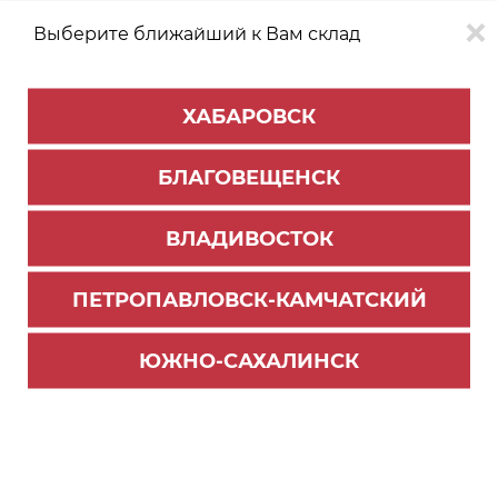
Выберите ближайший к Вам склад
0
0
ХАБАРОВСК
Версия для
Aa
БЛАГОВЕЩЕНСК
слабовидящих
ВЛАДИВОСТОК
КАТАЛОГ
Хабаровск
ТОВАРОВ
ПЕТРОПАВЛОВСК-КАМЧАТСКИЙ
Мебельная фурнитура
>
Ящики и направляющие
>
Направляющие шариковые
ЮЖНО-САХАЛИНСК
Комплект направляющих шариковых, цинк, L=
400мм, (до 25кг) DB4501Zn/400