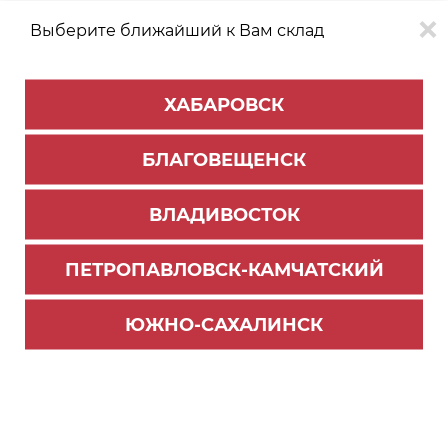
Выберите ближайший к Вам склад
0
0
ХАБАРОВСК
Версия для
Aa
БЛАГОВЕЩЕНСК
слабовидящих
ВЛАДИВОСТОК
КАТАЛОГ
Хабаровск
ТОВАРОВ
ПЕТРОПАВЛОВСК-КАМЧАТСКИЙ
Мебельная фурнитура
>
Ящики и направляющие
>
Направляющие шариковые
ЮЖНО-САХАЛИНСК
Комплект направляющих шариковых, цинк, L=
450мм, (до 20кг) DB3501Zn/450