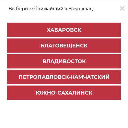
Выберите ближайший к Вам склад
0
0
ХАБАРОВСК
Версия для
Aa
БЛАГОВЕЩЕНСК
слабовидящих
ВЛАДИВОСТОК
КАТАЛОГ
Хабаровск
ТОВАРОВ
ПЕТРОПАВЛОВСК-КАМЧАТСКИЙ
Мебельная фурнитура
>
Ящики и направляющие
>
Направляющие шариковые
ЮЖНО-САХАЛИНСК
Комплект направляющих шариковых, цинк, L=
550мм, (до 20кг) DB3501Zn/550