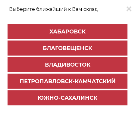
Выберите ближайший к Вам склад
0
0
ХАБАРОВСК
Версия для
Aa
БЛАГОВЕЩЕНСК
слабовидящих
ВЛАДИВОСТОК
КАТАЛОГ
Хабаровск
ТОВАРОВ
ПЕТРОПАВЛОВСК-КАМЧАТСКИЙ
Мебельная фурнитура
>
Ящики и направляющие
>
Направляющие шариковые
ЮЖНО-САХАЛИНСК
Комплект направляющих шариковых, цинк, L=
350мм*45мм, (до 30кг) DB4504Zn/350