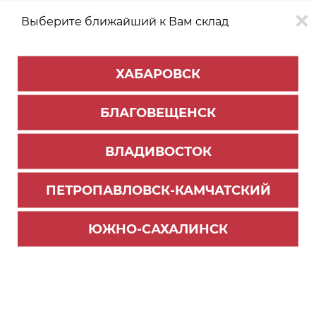
Выберите ближайший к Вам склад
0
0
ХАБАРОВСК
Версия для
Aa
БЛАГОВЕЩЕНСК
слабовидящих
ВЛАДИВОСТОК
КАТАЛОГ
Хабаровск
ТОВАРОВ
ПЕТРОПАВЛОВСК-КАМЧАТСКИЙ
Мебельная фурнитура
>
Ящики и направляющие
>
Направляющие шариковые
ЮЖНО-САХАЛИНСК
Комплект направляющих шариковых, цинк, L=
550мм*45мм, (до 30кг) DB4504Zn/550