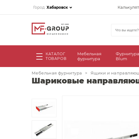
Калькуля
Город:
Хабаровск
Мебельная
Фурнитур
КАТАЛОГ
ТОВАРОВ
фурнитура
Blum
Мебельная фурнитура
>
Ящики и направляю
Шариковые направляющ