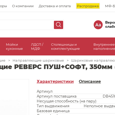
торы
О компании
Доставка и оплата
Распродажа
МФ-Б
Верс
Aa
слаб
а
Мойки
ЛДСП /
Столешницы и
Внутреннее
кухонные
МДФ
комплектующие
наполнение
щие
>
Направляющие шариковые
>
Шариковые направляю
ие РЕВЕРС ПУШ+СОФТ, 350мм 
Характеристики
Описание
Артикул
Артикул поставщика
DB451
Несущая способность (на пару)
Тип выдвижения
Неполное выдв
Базовая единица