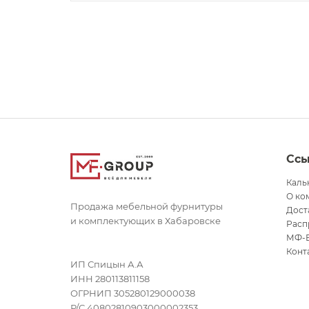
Сс
Каль
О ко
Продажа мебельной фурнитуры
Дост
и комплектующих в Хабаровске
Расп
МФ-
Конт
ИП Спицын А.А
ИНН 280113811158
ОГРНИП 305280129000038
Р/С 40802810903000002353