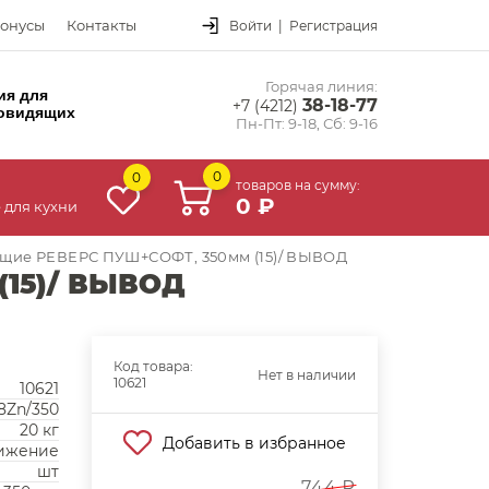
онусы
Контакты
Войти
|
Регистрация
Горячая линия:
ия для
38-18-77
+7 (4212)
овидящих
Пн-Пт: 9-18, Сб: 9-16
0
0
товаров на сумму:
0 ₽
 для кухни
щие РЕВЕРС ПУШ+СОФТ, 350мм (15)/ ВЫВОД
(15)/ ВЫВОД
Код товара:
Нет в наличии
10621
10621
8Zn/350
20 кг
Добавить в избранное
ижение
шт
744 ₽