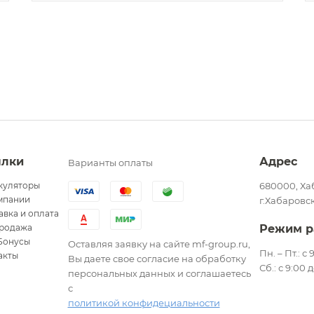
ылки
Адрес
Варианты оплаты
куляторы
680000, Ха
мпании
г.Хабаровск
авка и оплата
родажа
Режим р
Бонусы
Оставляя заявку на сайте mf-group.ru,
Пн. – Пт.: с
акты
Вы даете свое согласие на обработку
Сб.: с 9:00 
персональных данных и соглашаетесь
с
политикой конфидециальности