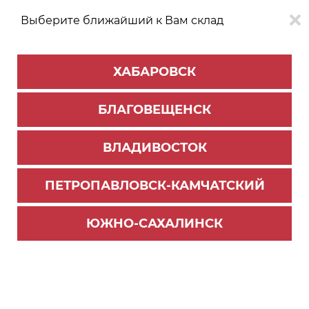
Выберите ближайший к Вам склад
0
0
ХАБАРОВСК
Версия для
Aa
БЛАГОВЕЩЕНСК
слабовидящих
ВЛАДИВОСТОК
КАТАЛОГ
Хабаровск
ТОВАРОВ
ПЕТРОПАВЛОВСК-КАМЧАТСКИЙ
Мебельная фурнитура
>
Ящики и направляющие
>
Направляющие скрытого монтажа
ЮЖНО-САХАЛИНСК
направляющие DB7772Zn/500 скрытого монта
жа (15) - тип выдвижение - неполное