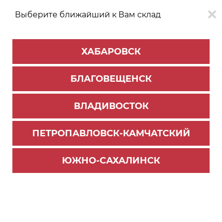
Выберите ближайший к Вам склад
0
0
ХАБАРОВСК
Версия для
Aa
БЛАГОВЕЩЕНСК
слабовидящих
ВЛАДИВОСТОК
КАТАЛОГ
Хабаровск
ТОВАРОВ
ПЕТРОПАВЛОВСК-КАМЧАТСКИЙ
Мебельная фурнитура
>
Ящики и направляющие
>
Направляющие скрытого монтажа
ЮЖНО-САХАЛИНСК
направляющие DB8781Zn/250 скрытого монта
жа 2D Бислайд (10)