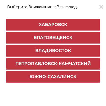
Выберите ближайший к Вам склад
0
0
ХАБАРОВСК
Версия для
Aa
БЛАГОВЕЩЕНСК
слабовидящих
ВЛАДИВОСТОК
КАТАЛОГ
Хабаровск
ТОВАРОВ
ПЕТРОПАВЛОВСК-КАМЧАТСКИЙ
Мебельная фурнитура
>
Ящики и направляющие
>
Направляющие скрытого монтажа
ЮЖНО-САХАЛИНСК
Направляющие DB8781Zn/400, скрытого монта
жа 2D Бислайд (10)
Новинка