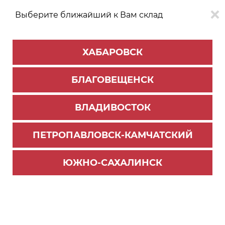
Выберите ближайший к Вам склад
0
0
ХАБАРОВСК
Версия для
Aa
БЛАГОВЕЩЕНСК
слабовидящих
ВЛАДИВОСТОК
КАТАЛОГ
Хабаровск
ТОВАРОВ
ПЕТРОПАВЛОВСК-КАМЧАТСКИЙ
Мебельная фурнитура
>
Ящики и направляющие
>
Направляющие скрытого монтажа
ЮЖНО-САХАЛИНСК
направляющие DB8781Zn/500 скрытого монта
жа 2D Бислайд (10)
Новинка