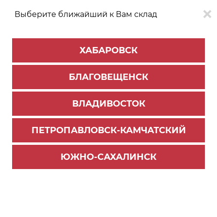
Выберите ближайший к Вам склад
0
0
ХАБАРОВСК
Версия для
Aa
БЛАГОВЕЩЕНСК
слабовидящих
ВЛАДИВОСТОК
КАТАЛОГ
Хабаровск
ТОВАРОВ
ПЕТРОПАВЛОВСК-КАМЧАТСКИЙ
Мебельная фурнитура
>
Ящики и направляющие
>
Направляющие скрытого монтажа
ЮЖНО-САХАЛИНСК
Направляющие DB8785Zn/400,cкрытого монта
жа Бислайд ПУШ (10)
Новинка