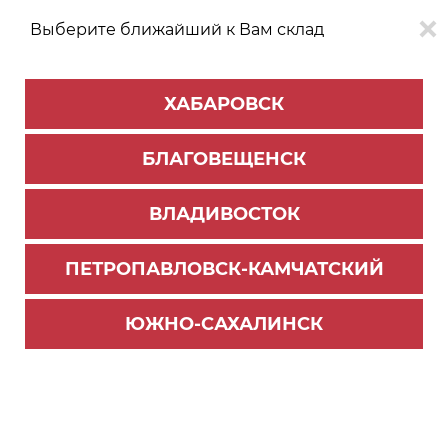
Выберите ближайший к Вам склад
0
0
ХАБАРОВСК
Версия для
Aa
БЛАГОВЕЩЕНСК
слабовидящих
ВЛАДИВОСТОК
КАТАЛОГ
Хабаровск
ТОВАРОВ
ПЕТРОПАВЛОВСК-КАМЧАТСКИЙ
Мебельная фурнитура
>
Ящики и направляющие
>
Направляющие скрытого монтажа
ЮЖНО-САХАЛИНСК
Направляющие DB8785Zn/450, cкрытого монта
жа Бислайд ПУШ (10)
Новинка