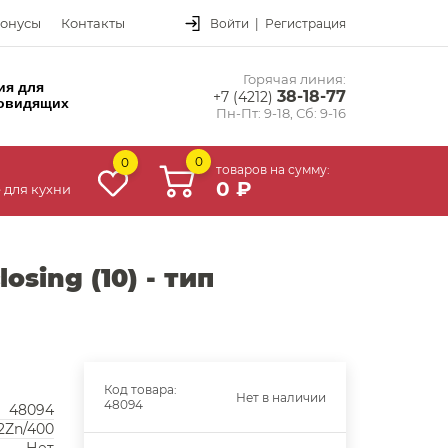
онусы
Контакты
Войти
|
Регистрация
Горячая линия:
ия для
38-18-77
+7 (4212)
овидящих
Пн-Пт: 9-18, Сб: 9-16
0
0
товаров на сумму:
0 ₽
 для кухни
sing (10) - тип
Код товара:
Нет в наличии
48094
48094
2Zn/400