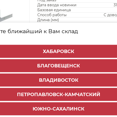
Под заказ
Дата ввода новинки
3
Базовая единица
Способ работы
С дов
Длина (мм)
те ближайший к Вам склад
ХАБАРОВСК
БЛАГОВЕЩЕНСК
ВЛАДИВОСТОК
ПЕТРОПАВЛОВСК-КАМЧАТСКИЙ
ЮЖНО-САХАЛИНСК