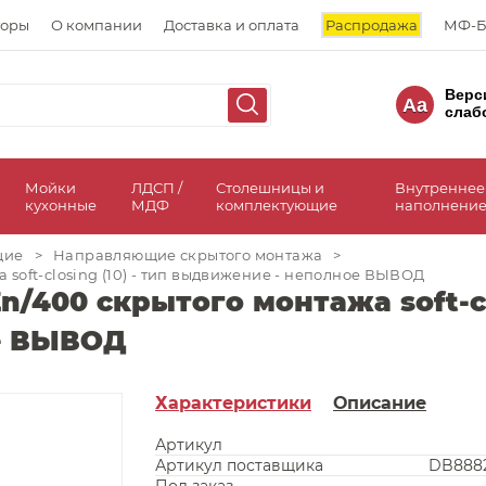
торы
О компании
Доставка и оплата
Распродажа
МФ-Б
Верс
Aa
слаб
а
Мойки
ЛДСП /
Столешницы и
Внутреннее
кухонные
МДФ
комплектующие
наполнение
щие
>
Направляющие скрытого монтажа
>
oft-closing (10) - тип выдвижение - неполное ВЫВОД
400 скрытого монтажа soft-clo
е ВЫВОД
Характеристики
Описание
Артикул
Артикул поставщика
DB888