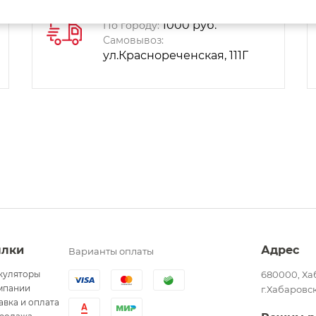
Способы доставки:
1000 руб.
По городу:
Самовывоз:
ул.Краснореченская, 111Г
ылки
Адрес
Варианты оплаты
куляторы
680000, Ха
мпании
г.Хабаровск
авка и оплата