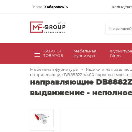
Калькуля
Город:
Хабаровск
Мебельная
Фурнитур
КАТАЛОГ
ТОВАРОВ
фурнитура
Blum
Мебельная фурнитура
>
Ящики и направляю
направляющие DB8882Zn/400 скрытого монтажа s
направляющие DB8882Zn/
выдвижение - неполно