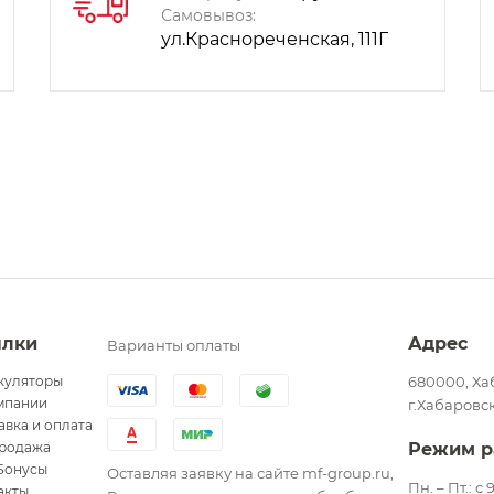
Самовывоз:
ул.Краснореченская, 111Г
ылки
Адрес
Варианты оплаты
куляторы
680000, Ха
мпании
г.Хабаровск
авка и оплата
родажа
Режим р
Бонусы
Оставляя заявку на сайте mf-group.ru,
Пн. – Пт.: с
акты