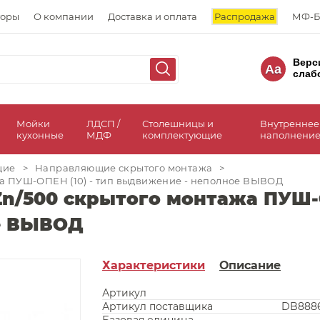
торы
О компании
Доставка и оплата
Распродажа
МФ-Б
Верс
Aa
слаб
а
Мойки
ЛДСП /
Столешницы и
Внутреннее
кухонные
МДФ
комплектующие
наполнение
щие
>
Направляющие скрытого монтажа
>
а ПУШ-ОПЕН (10) - тип выдвижение - неполное ВЫВОД
/500 скрытого монтажа ПУШ-ОП
е ВЫВОД
Характеристики
Описание
Артикул
Артикул поставщика
DB8886