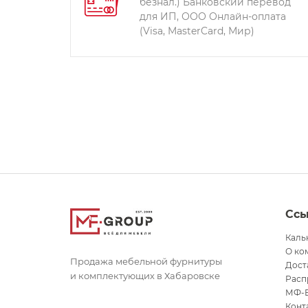
безнал.) Банковский перевод
для ИП, ООО Онлайн-оплата
(Visa, MasterCard, Мир)
Сс
Каль
О ко
Продажа мебельной фурнитуры
Дост
и комплектующих в Хабаровске
Расп
МФ-
Конт