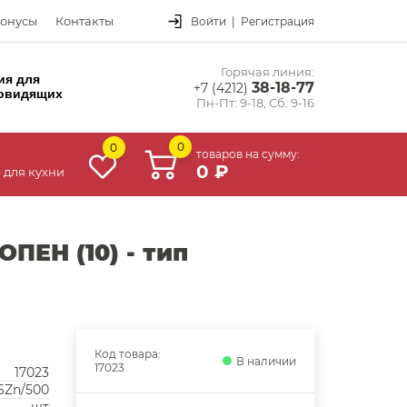
онусы
Контакты
Войти
|
Регистрация
Горячая линия:
ия для
38-18-77
+7 (4212)
овидящих
Пн-Пт: 9-18, Сб: 9-16
0
0
товаров на сумму:
0 ₽
 для кухни
ЕН (10) - тип
Код товара:
В наличии
17023
17023
Zn/500