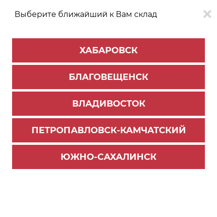
Выберите ближайший к Вам склад
0
0
ХАБАРОВСК
Версия для
Aa
БЛАГОВЕЩЕНСК
слабовидящих
ВЛАДИВОСТОК
КАТАЛОГ
Хабаровск
ТОВАРОВ
ПЕТРОПАВЛОВСК-КАМЧАТСКИЙ
Мебельная фурнитура
>
Ящики и направляющие
>
Направляющие скрытого монтажа
ЮЖНО-САХАЛИНСК
Направляющие DB8888Zn/500 скрытого монта
жа PUSH + SOFT-CLOSING