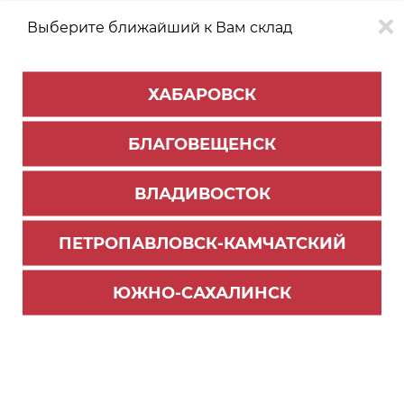
Выберите ближайший к Вам склад
0
0
ХАБАРОВСК
Версия для
Aa
БЛАГОВЕЩЕНСК
слабовидящих
ВЛАДИВОСТОК
КАТАЛОГ
Хабаровск
ТОВАРОВ
ПЕТРОПАВЛОВСК-КАМЧАТСКИЙ
Мебельная фурнитура
>
Ящики и направляющие
>
Направляющие скрытого монтажа
ЮЖНО-САХАЛИНСК
Универсальный стабилизатор для широких ящ
иков ЗИП SBS11/GR (50)