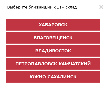
Выберите ближайший к Вам склад
0
0
ХАБАРОВСК
Версия для
Aa
БЛАГОВЕЩЕНСК
слабовидящих
ВЛАДИВОСТОК
КАТАЛОГ
Хабаровск
ТОВАРОВ
ПЕТРОПАВЛОВСК-КАМЧАТСКИЙ
Мебельная фурнитура
>
Ящики и направляющие
>
Направляющие скрытого монтажа
ЮЖНО-САХАЛИНСК
Универсальный стабилизатор для широких ящ
иков ЗИП SBS11/W (50)