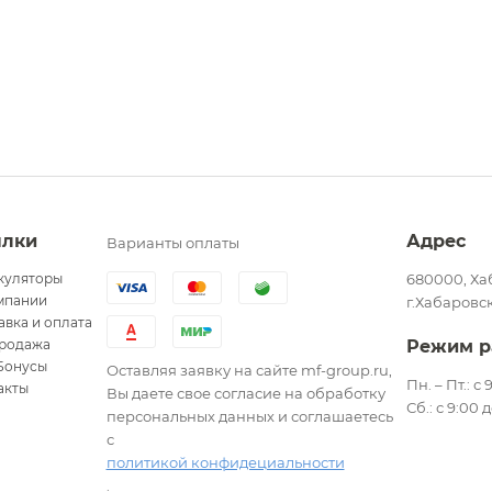
ылки
Адрес
Варианты оплаты
куляторы
680000, Ха
мпании
г.Хабаровск
авка и оплата
родажа
Режим р
Бонусы
Оставляя заявку на сайте mf-group.ru,
Пн. – Пт.: с
акты
Вы даете свое согласие на обработку
Сб.: с 9:00 
персональных данных и соглашаетесь
с
политикой конфидециальности
.