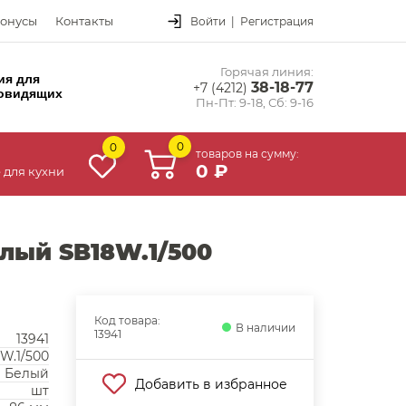
онусы
Контакты
Войти
|
Регистрация
Горячая линия:
ия для
38-18-77
+7 (4212)
овидящих
Пн-Пт: 9-18, Сб: 9-16
0
0
товаров на сумму:
0 ₽
 для кухни
лый SB18W.1/500
Код товара:
В наличии
13941
13941
W.1/500
Белый
Добавить в избранное
шт