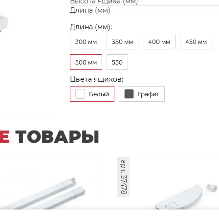
Высота ящика (мм)
Длина (мм)
Длина (мм):
300 мм
350 мм
400 мм
450 мм
500 мм
550
Цвета ящиков:
Белый
Графит
Е
ТОВАРЫ
арт. 37478