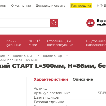
торы
О компании
Доставка и оплата
Распродажа
МФ-Б
Верс
Aa
слаб
а
Мойки
ЛДСП /
Столешницы и
Внутреннее
кухонные
МДФ
комплектующие
наполнение
щие
>
Ящики СТАРТ
>
Ящики Старт
>
мм, белый SB18W.1/500
ий СТАРТ L=500мм, H=86мм, бе
Характеристики
Описание
Артикул
Артикул поставщика
SB18
Цвета ящиков
Базовая единица