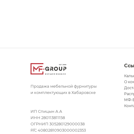
Сс
Каль
О ко
Продажа мебельной фурнитуры
Дост
и комплектующих в Хабаровске
Расп
МФ-
Конт
ИП Спицын А.А
ИНН 280113811158
ОГРНИП 305280129000038
Р/С 40802810903000002353