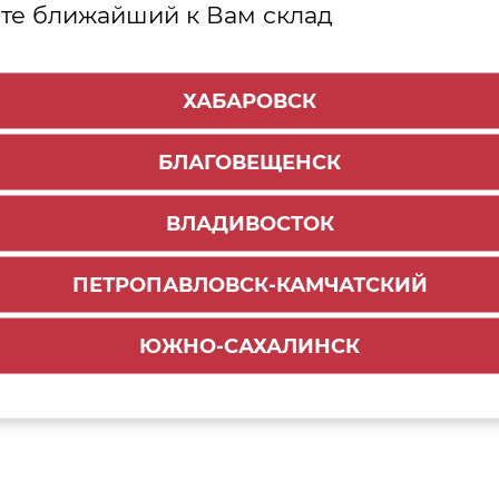
те ближайший к Вам склад
ольный прямоугольный
Поводок для внутреннег
ХАБАРОВСК
инг для СТАРТ
ящика СТАРТ с доводчико
9/W/500 белый (50)
белый (SBH100/W)
.7
295.1
₽
₽
БЛАГОВЕЩЕНСК
ДОБАВИТЬ В КОРЗИНУ
ДОБАВИТЬ В КОРЗ
ВЛАДИВОСТОК
ПЕТРОПАВЛОВСК-КАМЧАТСКИЙ
ЮЖНО-САХАЛИНСК