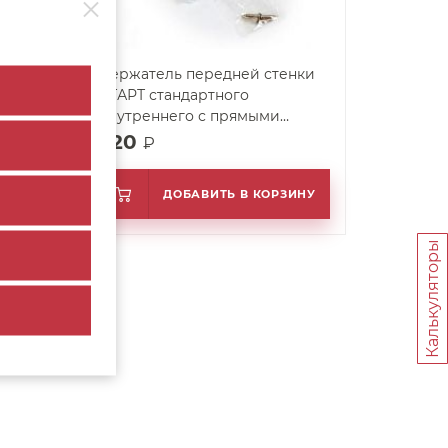
о
Держатель передней стенки
м,
СТАРТ стандартного
внутреннего с прямыми
боковинами SBH63/W (SB18)
520
₽
ИНУ
ДОБАВИТЬ В КОРЗИНУ
Калькуляторы