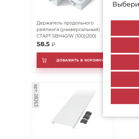
Выбери
Держатель продольного
Прод
рейлинга (универсальный)
рейл
СТАРТ SBH40/W (100)(200)
SBR0
58.5
271
₽
ДОБАВИТЬ В КОРЗИНУ
арт. 28263