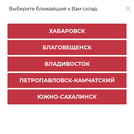
Выберите ближайший к Вам склад
0
0
ХАБАРОВСК
Версия для
Aa
БЛАГОВЕЩЕНСК
слабовидящих
ВЛАДИВОСТОК
КАТАЛОГ
Хабаровск
ТОВАРОВ
ПЕТРОПАВЛОВСК-КАМЧАТСКИЙ
Мебельная фурнитура
>
Ящики и направляющие
>
Ящики металлобоксы
ЮЖНО-САХАЛИНСК
MB00081W/400 Релинг продольный для MB бе
лый (50) ВЫВОД!