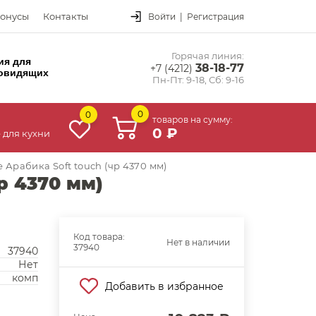
онусы
Контакты
Войти
|
Регистрация
Горячая линия:
ия для
38-18-77
+7 (4212)
овидящих
Пн-Пт: 9-18, Сб: 9-16
0
0
товаров на сумму:
0 ₽
 для кухни
Арабика Soft touch (чр 4370 мм)
р 4370 мм)
Код товара:
Нет в наличии
37940
37940
Нет
комп
Добавить в избранное