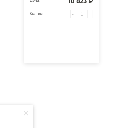
10 823 ₽
Цена:
Кол-во:
-
+