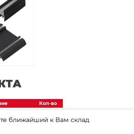
КТА
ние
Кол-во
а, 4500 мм
1 шт.
те ближайший к Вам склад