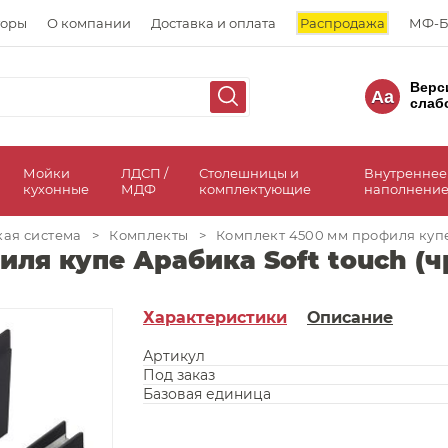
торы
О компании
Доставка и оплата
Распродажа
МФ-Б
Верс
Aa
слаб
а
Мойки
ЛДСП /
Столешницы и
Внутреннее
кухонные
МДФ
комплектующие
наполнение
кая система
>
Комплекты
>
Комплект 4500 мм профиля купе 
ля купе Арабика Soft touch (ч
Характеристики
Описание
Артикул
Под заказ
Базовая единица