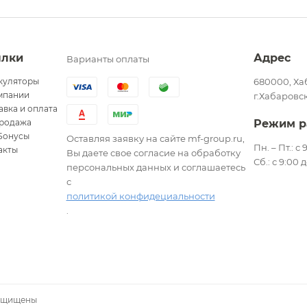
ылки
Адрес
Варианты оплаты
куляторы
680000, Ха
мпании
г.Хабаровск
авка и оплата
родажа
Режим р
Бонусы
Оставляя заявку на сайте mf-group.ru,
Пн. – Пт.: с
акты
Вы даете свое согласие на обработку
Сб.: с 9:00 
персональных данных и соглашаетесь
с
политикой конфидециальности
.
защищены