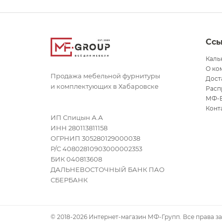
Сс
Каль
О ко
Продажа мебельной фурнитуры
Дост
и комплектующих в Хабаровске
Расп
МФ-
Конт
ИП Спицын А.А
ИНН 280113811158
ОГРНИП 305280129000038
Р/С 40802810903000002353
БИК 040813608
ДАЛЬНЕВОСТОЧНЫЙ БАНК ПАО
СБЕРБАНК
© 2018-2026 Интернет-магазин МФ-Групп. Все права 