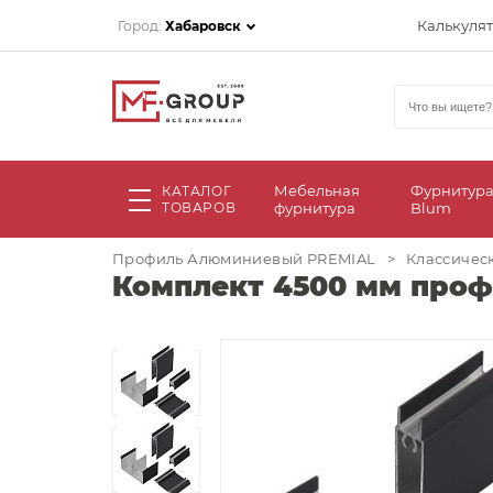
Калькуля
Город:
Хабаровск
Мебельная
Фурнитур
КАТАЛОГ
ТОВАРОВ
фурнитура
Blum
Профиль Алюминиевый PREMIAL
>
Классичес
Комплект 4500 мм профи