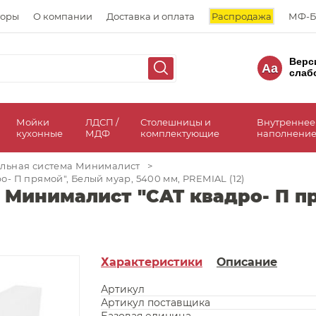
торы
О компании
Доставка и оплата
Распродажа
МФ-Б
Верс
Aa
слаб
а
Мойки
ЛДСП /
Столешницы и
Внутреннее
кухонные
МДФ
комплектующие
наполнение
льная система Минималист
>
 П прямой", Белый муар, 5400 мм, PREMIAL (12)
Минималист "CAT квадро- П пр
Характеристики
Описание
Артикул
Артикул поставщика