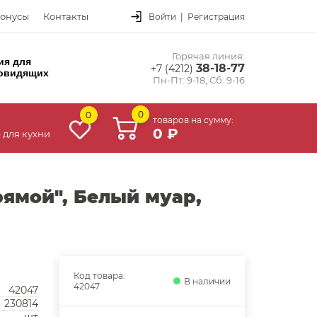
онусы
Контакты
Войти
|
Регистрация
Горячая линия:
ия для
38-18-77
+7 (4212)
овидящих
Пн-Пт: 9-18, Сб: 9-16
0
0
товаров на сумму:
0 ₽
 для кухни
ямой", Белый муар,
Код товара:
В наличии
42047
42047
230814