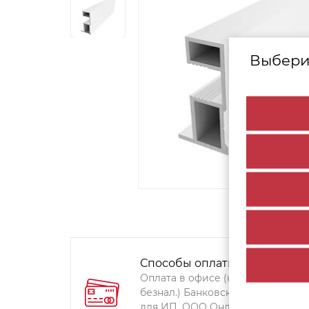
Выбери
Способы оплаты:
Оплата в офисе (наличными,
безнал.) Банковский перевод
для ИП, ООО Онлайн-оплата