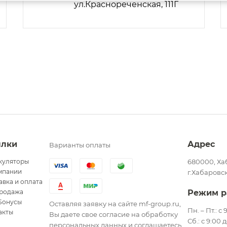
ул.Краснореченская, 111Г
ылки
Адрес
Варианты оплаты
куляторы
680000, Ха
мпании
г.Хабаровск
авка и оплата
родажа
Режим р
Бонусы
Оставляя заявку на сайте mf-group.ru,
Пн. – Пт.: с
акты
Вы даете свое согласие на обработку
Сб.: с 9:00 
персональных данных и соглашаетесь