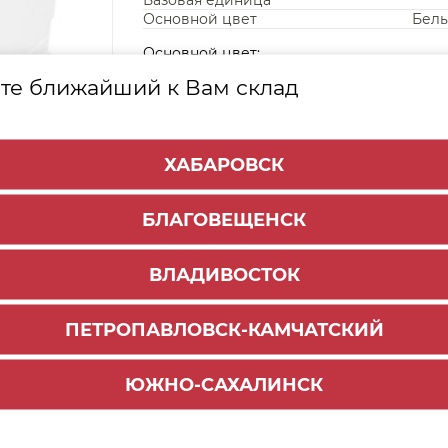
Базовая единица
Основной цвет
Белы
Основной цвет:
те ближайший к Вам склад
Белый муар
Золото браш
Серебро браш
Шампань браш
ХАБАРОВСК
БЛАГОВЕЩЕНСК
ВЛАДИВОСТОК
ПЕТРОПАВЛОВСК-КАМЧАТСКИЙ
ЮЖНО-САХАЛИНСК
Способы доставки:
1000 руб.
По городу:
Самовывоз: