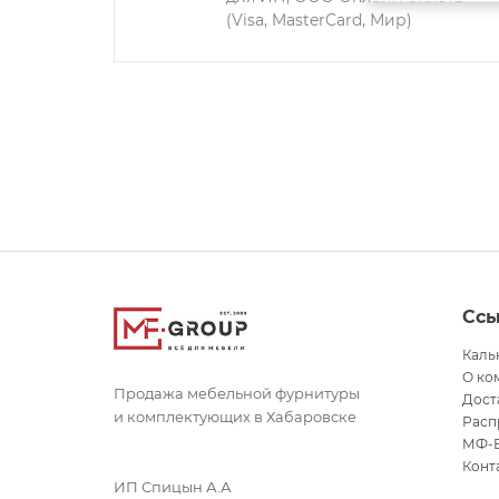
(Visa, MasterCard, Мир)
Сс
Каль
О ко
Продажа мебельной фурнитуры
Дост
и комплектующих в Хабаровске
Расп
МФ-
Конт
ИП Спицын А.А