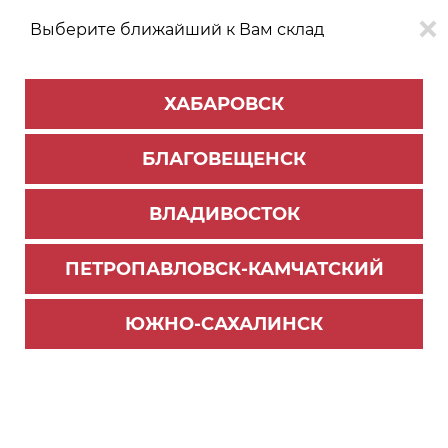
Выберите ближайший к Вам склад
0
0
ХАБАРОВСК
Версия для
Aa
БЛАГОВЕЩЕНСК
слабовидящих
ВЛАДИВОСТОК
КАТАЛОГ
Хабаровск
ТОВАРОВ
ПЕТРОПАВЛОВСК-КАМЧАТСКИЙ
Внутреннее наполнение для кухни
>
Лотки для столовых приборов
ЮЖНО-САХАЛИНСК
Поддон пластиковый PC11/W/107x480 (5)