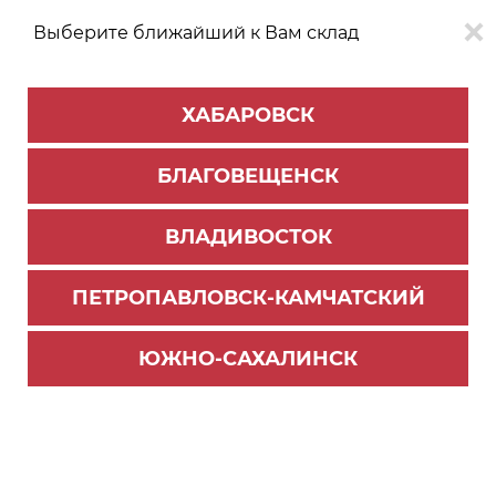
Выберите ближайший к Вам склад
0
0
ХАБАРОВСК
Версия для
Aa
БЛАГОВЕЩЕНСК
слабовидящих
ВЛАДИВОСТОК
КАТАЛОГ
Хабаровск
ТОВАРОВ
ПЕТРОПАВЛОВСК-КАМЧАТСКИЙ
Внутреннее наполнение для кухни
>
Лотки для столовых приборов
ЮЖНО-САХАЛИНСК
Поддон пластиковый PC12/W/157x480 (5)