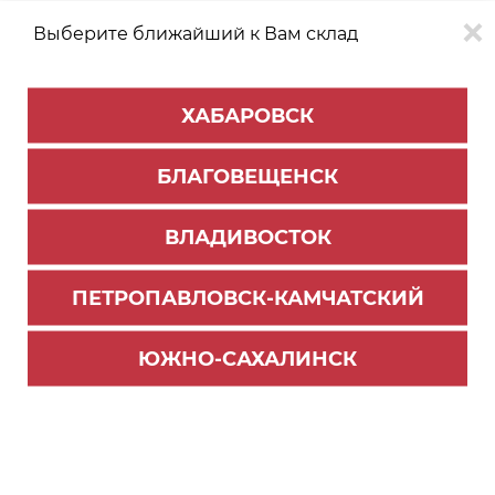
Выберите ближайший к Вам склад
0
0
ХАБАРОВСК
Версия для
Aa
БЛАГОВЕЩЕНСК
слабовидящих
ВЛАДИВОСТОК
КАТАЛОГ
Хабаровск
ТОВАРОВ
ПЕТРОПАВЛОВСК-КАМЧАТСКИЙ
Внутреннее наполнение для кухни
>
Лотки для столовых приборов
ЮЖНО-САХАЛИНСК
Поддон пластиковый PC13/W/157x430 (5)