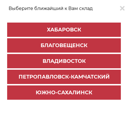
Выберите ближайший к Вам склад
0
0
ХАБАРОВСК
Версия для
Aa
БЛАГОВЕЩЕНСК
слабовидящих
ВЛАДИВОСТОК
КАТАЛОГ
Хабаровск
ТОВАРОВ
ПЕТРОПАВЛОВСК-КАМЧАТСКИЙ
Внутреннее наполнение для кухни
>
Лотки для столовых приборов
ЮЖНО-САХАЛИНСК
Поддон пластиковый PC14/GRPH/292x480 (5)