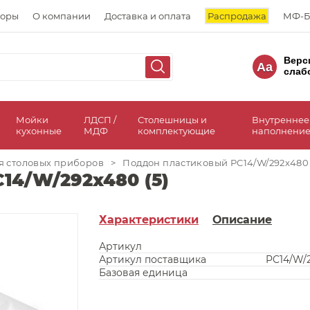
торы
О компании
Доставка и оплата
Распродажа
МФ-Б
Верс
Aa
слаб
а
Мойки
ЛДСП /
Столешницы и
Внутреннее
кухонные
МДФ
комплектующие
наполнение
я столовых приборов
>
Поддон пластиковый PC14/W/292x480 
14/W/292x480 (5)
Характеристики
Описание
Артикул
Артикул поставщика
PC14/W/
Базовая единица