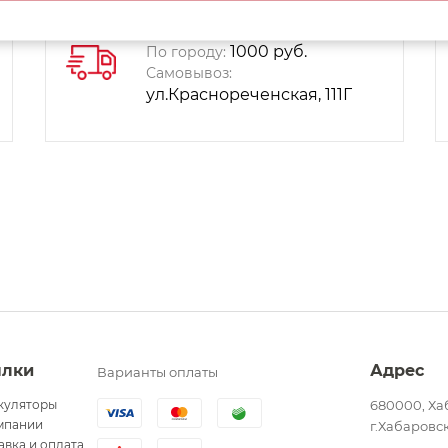
Способы доставки:
1000 руб.
По городу:
Самовывоз:
ул.Краснореченская, 111Г
ылки
Адрес
Варианты оплаты
куляторы
680000, Ха
мпании
г.Хабаровск
авка и оплата