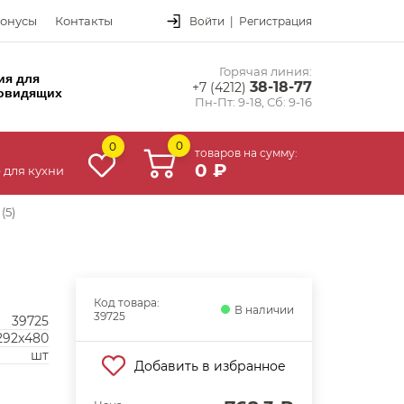
онусы
Контакты
Войти
|
Регистрация
Горячая линия:
ия для
38-18-77
+7 (4212)
овидящих
Пн-Пт: 9-18, Сб: 9-16
0
0
товаров на сумму:
0 ₽
 для кухни
(5)
Код товара:
В наличии
39725
39725
292x480
шт
Добавить в избранное