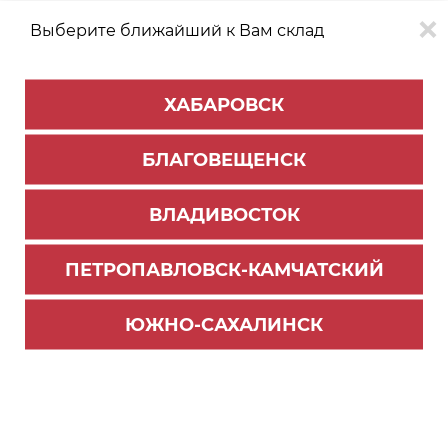
Выберите ближайший к Вам склад
0
0
ХАБАРОВСК
Версия для
Aa
БЛАГОВЕЩЕНСК
слабовидящих
ВЛАДИВОСТОК
КАТАЛОГ
Хабаровск
ТОВАРОВ
ПЕТРОПАВЛОВСК-КАМЧАТСКИЙ
Внутреннее наполнение для кухни
Фильтр
ЮЖНО-САХАЛИНСК
СОРТИРОВАТЬ ПО:
Цене
Имени
Наличию