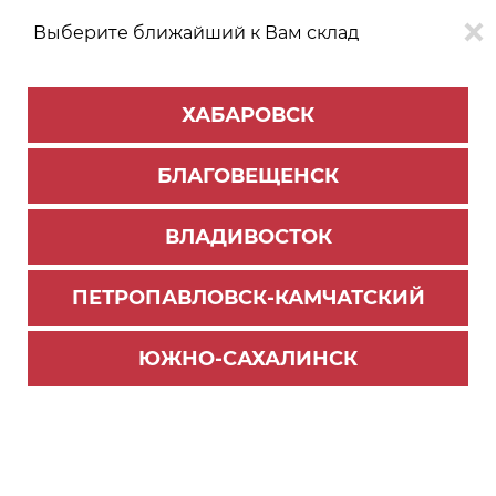
Выберите ближайший к Вам склад
0
0
ХАБАРОВСК
Версия для
Aa
БЛАГОВЕЩЕНСК
слабовидящих
ВЛАДИВОСТОК
КАТАЛОГ
Хабаровск
ТОВАРОВ
ПЕТРОПАВЛОВСК-КАМЧАТСКИЙ
Главная страница
>
Новости
Новинка от REHAU
ЮЖНО-САХАЛИНСК