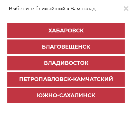
Выберите ближайший к Вам склад
0
0
ХАБАРОВСК
Версия для
Aa
БЛАГОВЕЩЕНСК
слабовидящих
ВЛАДИВОСТОК
КАТАЛОГ
Хабаровск
ТОВАРОВ
ПЕТРОПАВЛОВСК-КАМЧАТСКИЙ
Фурнитура Blum
>
AVENTOS - подъемные механизмы
Aventos HK-S –
ЮЖНО-САХАЛИНСК
малый
поворотный