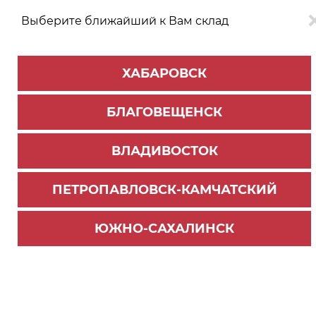
Выберите ближайший к Вам склад
0
0
ХАБАРОВСК
Версия для
Aa
БЛАГОВЕЩЕНСК
слабовидящих
ВЛАДИВОСТОК
КАТАЛОГ
Хабаровск
ТОВАРОВ
ПЕТРОПАВЛОВСК-КАМЧАТСКИЙ
ЮЖНО-САХАЛИНСК
КОНТАКТНАЯ
ИНФОРМАЦИЯ
Хабаровск
Благовещенск
Владивосток
Камчатка
Сахали