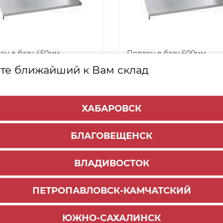
он в базу 450мм
Поддон в базу 600мм
16мм), алюминий
(Дсп16мм), алюминий
те ближайший к Вам склад
59
1 619
₽
₽
-
+
-
ХАБАРОВСК
ДОБАВИТЬ В КОРЗИНУ
ДОБАВИТЬ В КОРЗ
БЛАГОВЕЩЕНСК
арт. 30873
ВЛАДИВОСТОК
ПЕТРОПАВЛОВСК-КАМЧАТСКИЙ
ЮЖНО-САХАЛИНСК