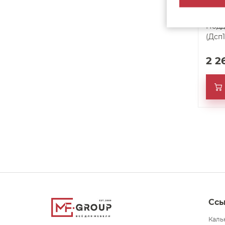
Подд
(Дсп
2 2
Сс
Каль