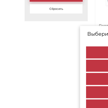
Подд
(Дсп
Выбери
1 2
арт. 30872