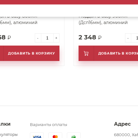
он в базу 800мм
Поддон в базу 900мм
16мм), алюминий
(Дсп16мм), алюминий
68
2 348
₽
₽
-
+
-
ДОБАВИТЬ В КОРЗИНУ
ДОБАВИТЬ В КОРЗ
ылки
Адрес
Варианты оплаты
куляторы
680000, Ха