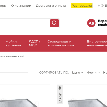
торы
О компании
Доставка и оплата
Распродажа
МФ-Б
Верс
Aa
слаб
а
Мойки
ЛДСП /
Столешницы и
Внутреннее
кухонные
МДФ
комплектующие
наполнение
гигиенический
СОРТИРОВАТЬ ПО:
Цене
Имени
Н
арт. 30871