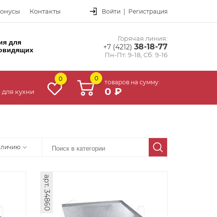
онусы
Контакты
Войти
|
Регистрация
Горячая линия:
ия для
38-18-77
+7 (4212)
овидящих
Пн-Пт: 9-18, Сб: 9-16
0
0
товаров на сумму:
0 ₽
 для кухни
аличию
арт. 34860