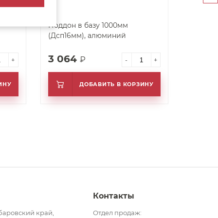
Поддон в базу 1000мм
(Дсп16мм), алюминий
3 064
₽
+
-
+
ИНУ
ДОБАВИТЬ В КОРЗИНУ
Контакты
баровский край,
Отдел продаж: