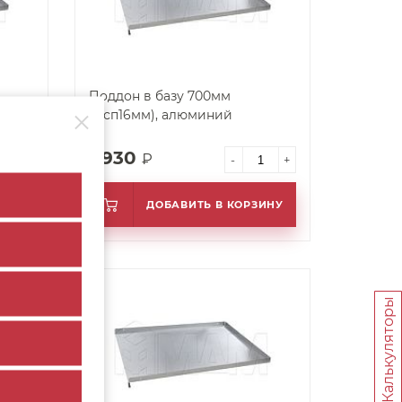
Поддон в базу 700мм
(Дсп16мм), алюминий
1 930
₽
+
-
+
ИНУ
ДОБАВИТЬ В КОРЗИНУ
арт. 30875
Калькуляторы