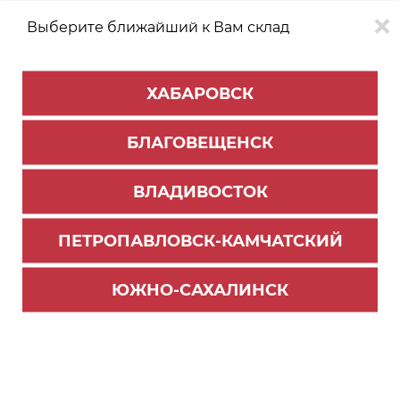
Выберите ближайший к Вам склад
0
0
ХАБАРОВСК
Версия для
Aa
БЛАГОВЕЩЕНСК
слабовидящих
ВЛАДИВОСТОК
КАТАЛОГ
Хабаровск
ТОВАРОВ
ПЕТРОПАВЛОВСК-КАМЧАТСКИЙ
Фурнитура Blum
ЮЖНО-САХАЛИНСК
Blumotion