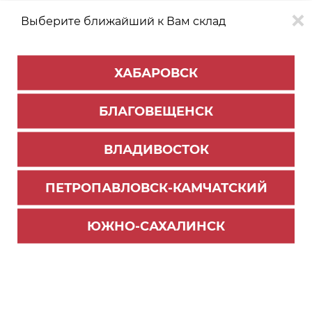
Выберите ближайший к Вам склад
0
0
ХАБАРОВСК
Версия для
Aa
БЛАГОВЕЩЕНСК
слабовидящих
ВЛАДИВОСТОК
КАТАЛОГ
Хабаровск
ТОВАРОВ
ПЕТРОПАВЛОВСК-КАМЧАТСКИЙ
ЮЖНО-САХАЛИНСК
Варочные панели
Духовые шкафы