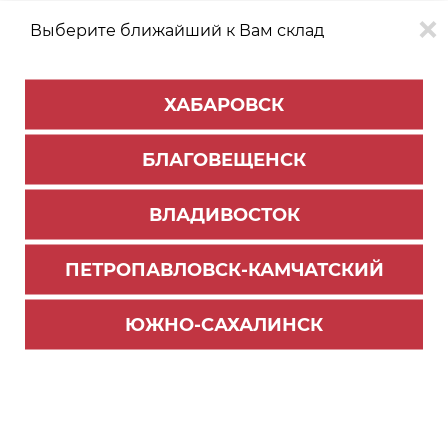
Выберите ближайший к Вам склад
0
0
ХАБАРОВСК
Версия для
Aa
БЛАГОВЕЩЕНСК
слабовидящих
ВЛАДИВОСТОК
КАТАЛОГ
Хабаровск
ТОВАРОВ
ПЕТРОПАВЛОВСК-КАМЧАТСКИЙ
Мебельная фурнитура
Фильтр
ЮЖНО-САХАЛИНСК
СОРТИРОВАТЬ ПО:
Цене
Имени
Наличию