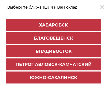
Выберите ближайший к Вам склад
0
0
ХАБАРОВСК
Версия для
Aa
БЛАГОВЕЩЕНСК
слабовидящих
ВЛАДИВОСТОК
КАТАЛОГ
Хабаровск
ТОВАРОВ
ПЕТРОПАВЛОВСК-КАМЧАТСКИЙ
Универсальная фурнитура
Фильтр
ЮЖНО-САХАЛИНСК
СОРТИРОВАТЬ ПО:
Цене
Имени
Наличию