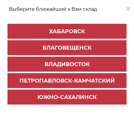
Выберите ближайший к Вам склад
0
0
ХАБАРОВСК
Версия для
Aa
БЛАГОВЕЩЕНСК
слабовидящих
ВЛАДИВОСТОК
КАТАЛОГ
Хабаровск
ТОВАРОВ
ПЕТРОПАВЛОВСК-КАМЧАТСКИЙ
Электрика
Фильтр
ЮЖНО-САХАЛИНСК
СОРТИРОВАТЬ ПО:
Цене
Имени
Наличию