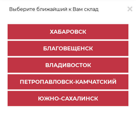
Выберите ближайший к Вам склад
0
0
ХАБАРОВСК
Версия для
Aa
БЛАГОВЕЩЕНСК
слабовидящих
ВЛАДИВОСТОК
КАТАЛОГ
Хабаровск
ТОВАРОВ
ПЕТРОПАВЛОВСК-КАМЧАТСКИЙ
Бытовая техника
Фильтр
ЮЖНО-САХАЛИНСК
СОРТИРОВАТЬ ПО:
Цене
Имени
Наличию