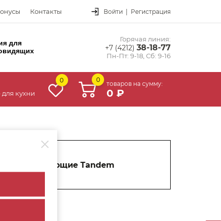
онусы
Контакты
Войти
|
Регистрация
Горячая линия:
ия для
38-18-77
+7 (4212)
овидящих
Пн-Пт: 9-18, Сб: 9-16
0
0
товаров на сумму:
0 ₽
 для кухни
Направляющие Tandem