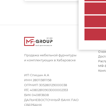
Сс
Каль
О ко
Продажа мебельной фурнитуры
Дост
и комплектующих в Хабаровске
Расп
МФ-
Конт
ИП Спицын А.А
ИНН 280113811158
ОГРНИП 305280129000038
Р/С 40802810903000002353
БИК 040813608
ДАЛЬНЕВОСТОЧНЫЙ БАНК ПАО
СБЕРБАНК