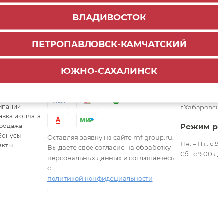
ВЛАДИВОСТОК
ПЕТРОПАВЛОВСК-КАМЧАТСКИЙ
ЮЖНО-САХАЛИНСК
ылки
Адрес
Варианты оплаты
куляторы
680000, Ха
мпании
г.Хабаровск
авка и оплата
родажа
Режим р
Бонусы
Оставляя заявку на сайте mf-group.ru,
Пн. – Пт.: с
акты
Вы даете свое согласие на обработку
Сб.: с 9:00 
персональных данных и соглашаетесь
с
политикой конфидециальности
.