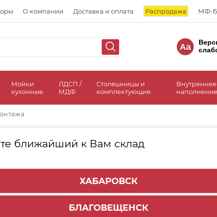
торы
О компании
Доставка и оплата
Распродажа
МФ-Б
Верс
Aa
слаб
а
Мойки
ЛДСП /
Столешницы и
Внутреннее
кухонные
МДФ
комплектующие
наполнение
онтажа
те ближайший к Вам склад
Направляющие Movento
ХАБАРОВСК
БЛАГОВЕЩЕНСК