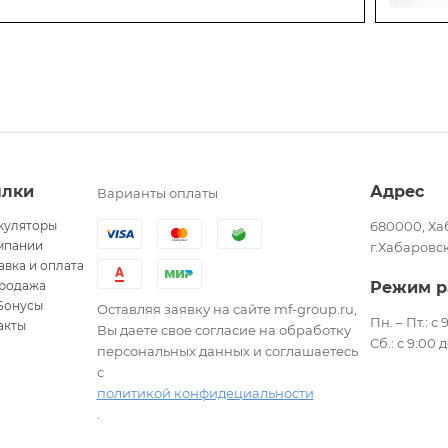
ылки
Адрес
Варианты оплаты
куляторы
680000, Ха
мпании
г.Хабаровск
авка и оплата
родажа
Режим р
Бонусы
Оставляя заявку на сайте mf-group.ru,
Пн. – Пт.: с
акты
Вы даете свое согласие на обработку
Сб.: с 9:00 
персональных данных и соглашаетесь
с
политикой конфидециальности
.