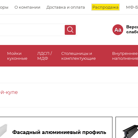
торы
О компании
Доставка и оплата
Распродажа
МФ-Б
Верс
Aa
слаб
а
Мойки
ЛДСП /
Столешницы и
Внутреннее
кухонные
МДФ
комплектующие
наполнение
ей-купе
Фасадный алюминиевый профиль