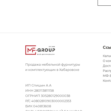
Сс
Каль
О ко
Продажа мебельной фурнитуры
Дост
и комплектующих в Хабаровске
Расп
МФ-
Конт
ИП Спицын А.А
ИНН 280113811158
ОГРНИП 305280129000038
Р/С 40802810903000002353
БИК 040813608