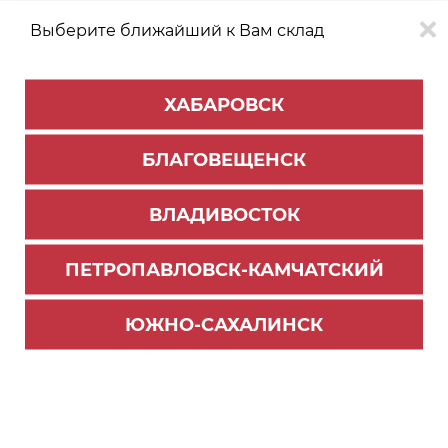
Выберите ближайший к Вам склад
0
0
ХАБАРОВСК
Версия для
Aa
БЛАГОВЕЩЕНСК
слабовидящих
ВЛАДИВОСТОК
КАТАЛОГ
Хабаровск
ТОВАРОВ
ПЕТРОПАВЛОВСК-КАМЧАТСКИЙ
Профиль Алюминиевый PREMIAL
Скачать инструкцию по сборке навесной
ЮЖНО-САХАЛИНСК
системы AluForce Adjust
Фильтр