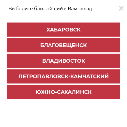
Выберите ближайший к Вам склад
0
0
ХАБАРОВСК
Версия для
Aa
БЛАГОВЕЩЕНСК
слабовидящих
ВЛАДИВОСТОК
КАТАЛОГ
Хабаровск
ТОВАРОВ
ПЕТРОПАВЛОВСК-КАМЧАТСКИЙ
Фурнитура Blum
ЮЖНО-САХАЛИНСК
Система выдвижения LEGRABOX